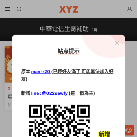
中華電信生育補助
1篇
站点提示
原本
(已經好友滿了 可能無法加入好
man-r20
友)
中華電信
·
國營事業招考
新增
(這一個為主)
line : @022oewfy
爆餡鐵飯碗【2026中華電信
薪資】上看4.6萬、年薪狂領1
2025-11-20
8個月
新增