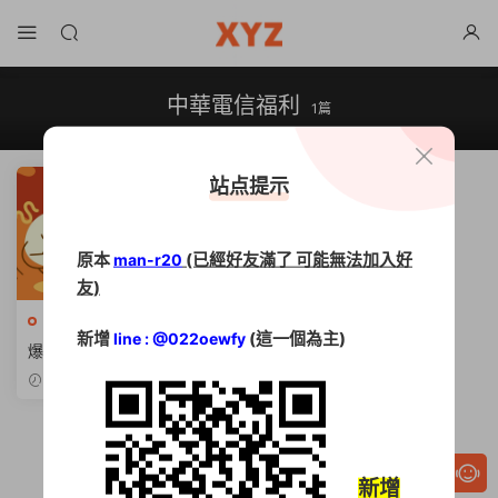
中華電信福利
1篇
站点提示
原本
(已經好友滿了 可能無法加入好
man-r20
友)
中華電信
·
國營事業招考
新增
(這一個為主)
line : @022oewfy
爆餡鐵飯碗【2026中華電信
薪資】上看4.6萬、年薪狂領1
2025-11-20
8個月
新增