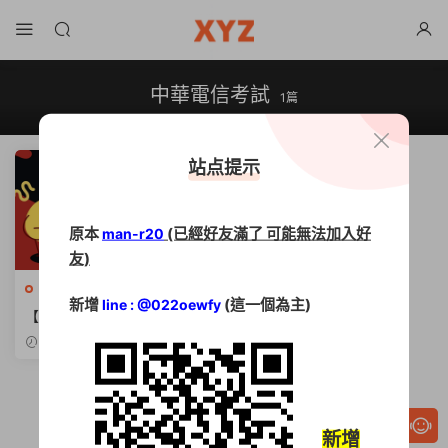
中華電信考試
1篇
站点提示
原本
(已經好友滿了 可能無法加入好
man-r20
友)
中華電信
·
命題題庫光碟
·
國營
新增
(這一個為主)
line : @022oewfy
事業招考
【2026中華電信招考】時
程、神級類組與報考Q&A全攻
2025-11-25
略
新增