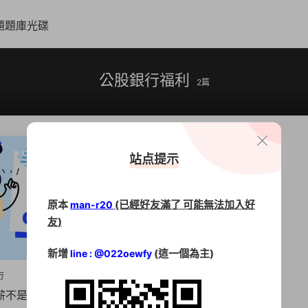
題題庫光碟
公股銀行福利
2篇
站点提示
原本
(已經好友滿了 可能無法加入好
man-r20
友)
新增
(這一個為主)
line : @022oewfy
行
薪不是夢【2026公股銀行招