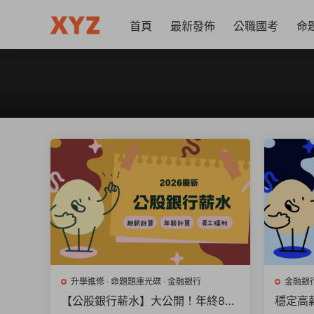
首頁
最新發佈
公職國考
命
升學進修
·
命題題庫光碟
·
金融銀行
金融銀
【公股銀行薪水】大公開！年終8個
穩定高