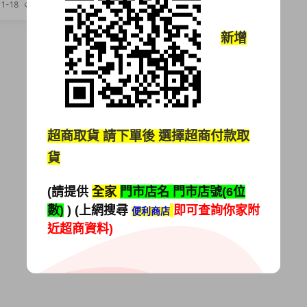
薪4萬UP，年終上看8個月！
1-18
302
新增
超商取貨
請下單後 選擇超商付款取
貨
(請提供
全家
門市店名 門市店號(6位
數)
) (上網搜尋
即可查詢你家附
便利商店
近超商資料)