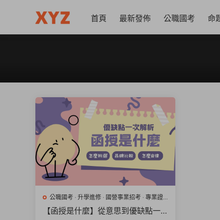
首頁
最新發佈
公職國考
命
公職國考
·
升學進修
·
國營事業招考
·
專業證
照
·
金融銀行
【函授是什麼】從意思到優缺點一