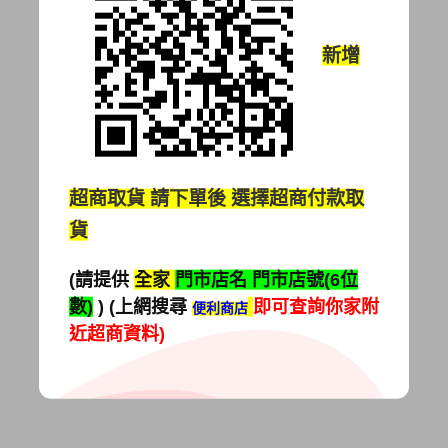
新增
超商取貨
請下單後 選擇超商付款取
貨
(請提供
全家
門市店名 門市店號(6位
數)
) (上網搜尋
即可查詢你家附
便利商店
近超商資料)