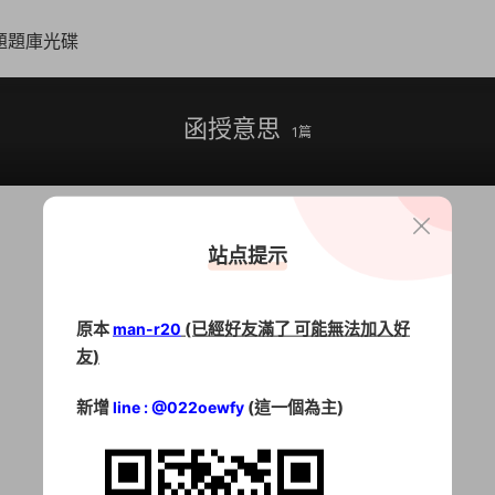
題題庫光碟
函授意思
1篇
站点提示
原本
(已經好友滿了 可能無法加入好
man-r20
友)
新增
(這一個為主)
line : @022oewfy