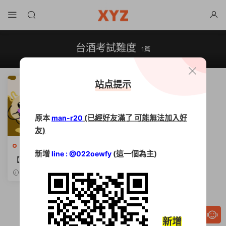
台酒考試難度
1篇
站点提示
原本
(已經好友滿了 可能無法加入好
man-r20
友)
台灣菸酒
·
命題題庫光碟
·
國營
新增
(這一個為主)
line : @022oewfy
事業招考
【2026台灣菸酒工作內容】
薪資待遇、歷年錄取率與學長
2026-01-14
姐心得分享
新增