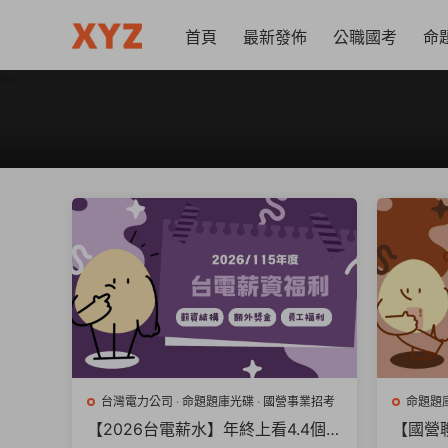
首頁
最新發佈
公職國考
命
台灣電力公司
·
命題題庫光碟
·
國營事業招考
命題題
【2026台電薪水】年終上看4.4個
【國營