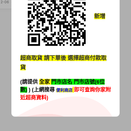
4.4個月？穩定高薪不是夢
12-06
212
新增
超商取貨
請下單後 選擇超商付款取
貨
(請提供
全家
門市店名 門市店號(6位
數)
) (上網搜尋
即可查詢你家附
便利商店
近超商資料)