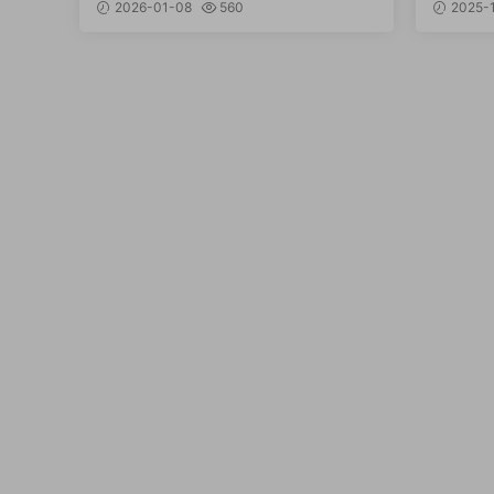
月、福利薪資全攻略！
終上看
2026-01-08
560
2025-