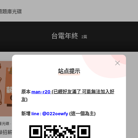
題題庫光碟
台電年終
2篇
站点提示
原本
(已經好友滿了 可能無法加入好
man-r20
友)
新增
(這一個為主)
line : @022oewfy
庫光碟
·
國營事業招考
聯招薪資】起薪4.2萬UP、年