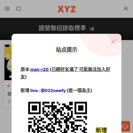
國營聯招錄取標準
1篇
站点提示
原本
(已經好友滿了 可能無法加入好
man-r20
友)
國營事業招考
新增
(這一個為主)
line : @022oewfy
錄取只差一步【國營聯招複
試】口試 30% 怎麼拿？體測
2025-11-17
項目與準備心法
新增