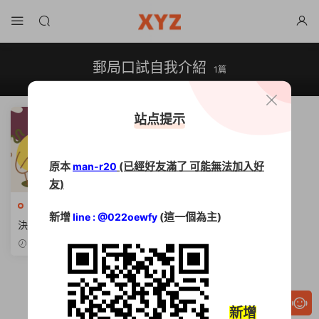
郵局口試自我介紹
1篇
站点提示
原本
(已經好友滿了 可能無法加入好
man-r20
友)
中華郵政
·
命題題庫光碟
·
國營
新增
(這一個為主)
line : @022oewfy
事業招考
決勝關鍵！【中華郵政第二
試】口試與30KG郵袋體能測
2025-12-03
驗攻略
新增