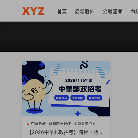
首頁
最新發佈
公職國考
命
中華郵政
·
命題題庫光碟
·
國營事業招考
【2026中華郵政招考】時程、熱門