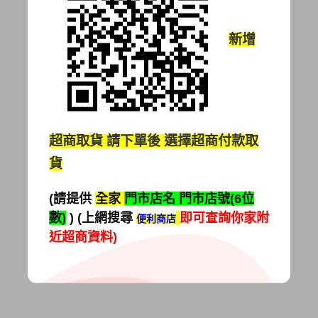
新增
超商取貨
請下單後 選擇超商付款取
貨
(請提供
全家
門市店名 門市店號(6位
數)
) (上網搜尋
即可查詢你家附
便利商店
近超商資料)