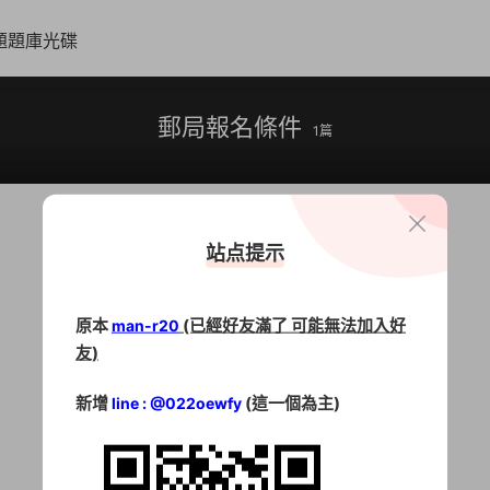
題題庫光碟
郵局報名條件
1篇
站点提示
原本
(已經好友滿了 可能無法加入好
man-r20
友)
新增
(這一個為主)
line : @022oewfy