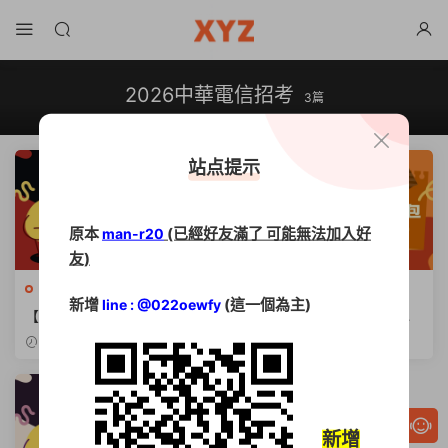
2026中華電信招考
3篇
站点提示
原本
(已經好友滿了 可能無法加入好
man-r20
友)
中華電信
·
命題題庫光碟
·
國營
中華電信
·
國營事業招考
新增
(這一個為主)
line : @022oewfy
事業招考
【2026中華電信招考】時
爆餡鐵飯碗【2026中華電信
程、神級類組與報考Q&A全攻
薪資】上看4.6萬、年薪狂領1
2025-11-25
2025-11-20
略
8個月
新增