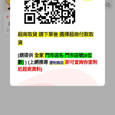
國營事業招考
【2026中華電信招考攻略】
高投報率與高效備考全指南！
2025-11-15
超商取貨
請下單後 選擇超商付款取
貨
(請提供
全家
門市店名 門市店號(6位
數)
) (上網搜尋
即可查詢你家附
便利商店
近超商資料)