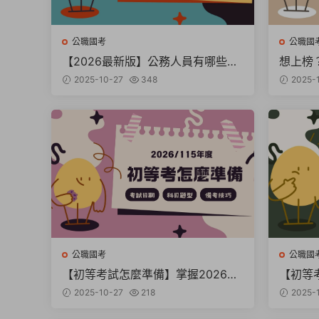
公職國考
公職國
【2026最新版】公務人員有哪些？
想上榜
完整分類與職業介紹懶人包
人員／
2025-10-27
348
2025-
公職國考
公職國
【初等考試怎麼準備】掌握2026初
【初等
等考日期、科目、題型與考古題！
日期、
2025-10-27
218
2025-
懂