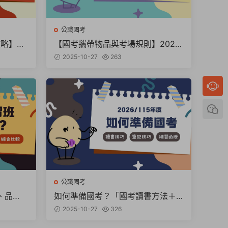
公職國考
攻略】資
【國考攜帶物品與考場規則】2026
一次看
國考必備清單與應考策略
2025-10-27
263
公職國考
、品
如何準備國考？「國考讀書方法＋
筆記技巧＋補習與函授」全解析
2025-10-27
326