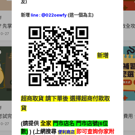
友)
新增
(這一個為主)
line : @022oewfy
考
公職國考
？先掌握【最容易考的公務
【2026高普考一般行政全
最好考的公職】全攻略
格、科目、薪資、考試日期
10-27
318
2025-10-27
261
懂！
新增
超商取貨
請下單後 選擇超商付款取
貨
考
公職國考
考試完整攻略】2026初等考
【公職補習班怎麼選】費用
報名流程、薪水待遇一次搞
牌、比較一次搞懂
(請提供
全家
門市店名 門市店號(6位
10-27
249
2025-10-27
387
數)
) (上網搜尋
即可查詢你家附
便利商店