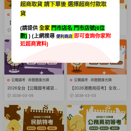
超商取貨
請下單後 選擇超商付款取
貨
公職國考
·
命題題庫光碟
公職國考
·
命題題庫光碟
【2026行政警察是什麼】工
【2026警察特考攻略】報名
(請提供
全家
門市店名 門市店號(6位
作內容、薪水與報考資格一次
日期、科目與錄取率懶人包
2026-03-12
2026-03-09
看
數)
) (上網搜尋
即可查詢你家附
便利商店
近超商資料)
公職國考
·
命題題庫光碟
公職國考
·
命題題庫光碟
2026全台【公職國考補習
【2026港務局招考】全攻
班】各大函授與數位學堂優缺
略：起薪42K起跳與報名科目
2026-03-06
2026-03-03
點全解析
解析