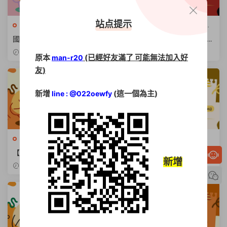
站点提示
公職國考
·
升學進修
·
命題題庫
公職國考
·
升學進修
·
命題題庫
光碟
·
國營事業招考
·
專業證照
·
光碟
·
國營事業招考
·
專業證照
·
國考必勝秘訣【考古題讀書
國考神助攻【國考考古題】與
金融銀行
金融銀行
法】與備考順序全解析
【國考題庫書】挑選完全指南
2026-03-24
2026-03-21
原本
(已經好友滿了 可能無法加入好
man-r20
友)
新增
(這一個為主)
line : @022oewfy
公職國考
·
命題題庫光碟
公職國考
·
命題題庫光碟
【2026原住民特考】全攻
【2026關務特考攻略】海關
新增
略：報名科目、錄取率與準備
人員薪資考科與報名全解析
2026-03-18
2026-03-15
秘訣