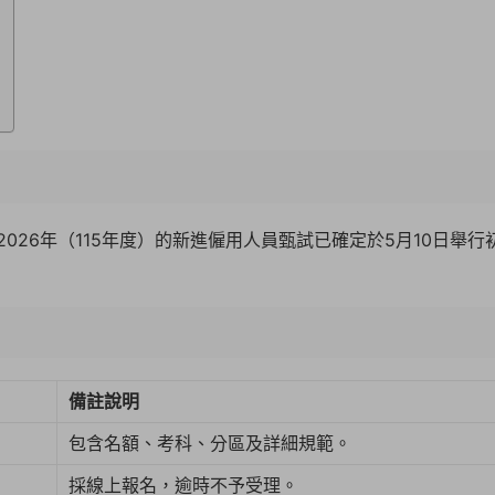
26年（115年度）的新進僱用人員甄試已確定於5月10日舉行
備註說明
包含名額、考科、分區及詳細規範。
採線上報名，逾時不予受理。