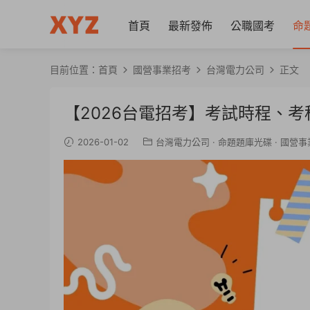
首頁
最新發佈
公職國考
命
目前位置：
首頁
國營事業招考
台灣電力公司
正文
【2026台電招考】考試時程、
2026-01-02
台灣電力公司
·
命題題庫光碟
·
國營事