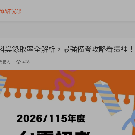
題題庫光碟
考科與錄取率全解析，最強備考攻略看這裡！
業招考
408