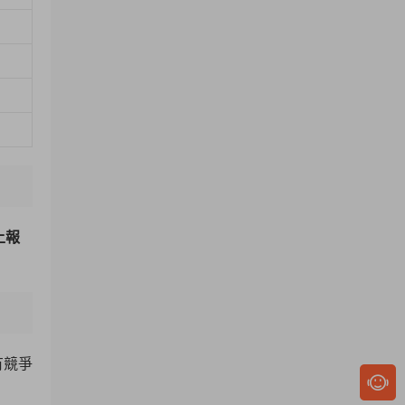
上報
有競爭