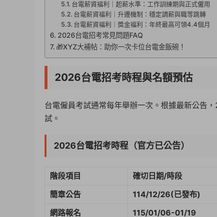
台電薪資福利｜起薪水準：工作訓練期與正式僱用
台電薪資福利｜升遷機制：穩定調薪與職等跳轉
台電薪資福利｜獎金福利：年終最高可領4.4個月
2026台電招考常見問題FAQ
🎁XYZ大補帖：助你一次卡位台電金飯碗！
2026台電招考時程與名額預估
台電僱員考試通常每年舉辦一次。根據最新公告，20
試。
2026台電招考時程（官方已公告）
階段項目
確切日期/時段
簡章公告
114/12/26(已發布)
網路報名
115/01/06-01/19