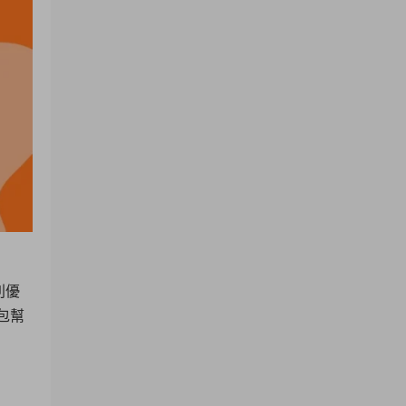
利優
包幫