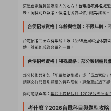
這是台電僱員最吸引人的地方！
台電招考資格
規定
歷，同樣可以報考，但進用後會以僱員職等起薪。
台便招考資格｜年齡與性別：不限年齡、
台電招考完全沒有年齡上限（至65歲屆齡退休前
驗，誰都能成為台電的一員。
台便招考資格｜特殊資格：部分類組需具
部分技術類別如「配電線路維護」或「重車駕駛」
請務必詳閱個別類組的特殊限制，避免筆試過了卻
你可能感興趣：
年薪上看15個月【2026台灣菸
考什麼？2026台電科目與題型攻略