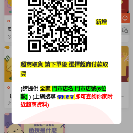
公職國考
·
升學進修
·
命題題庫
公職國考
·
升學進修
·
命題題庫
新增
光碟
·
國營事業招考
·
專業證照
·
光碟
·
國營事業招考
·
專業證照
·
國考必勝秘訣【考古題讀書
國考神助攻【國考考古題】與
金融銀行
金融銀行
法】與備考順序全解析
【國考題庫書】挑選完全指南
2026-03-24
2026-03-21
超商取貨
請下單後 選擇超商付款取
貨
公職國考
·
升學進修
·
命題題庫
升學進修
·
命題題庫光碟
·
金融
(請提供
全家
門市店名 門市店號(6位
光碟
銀行
【2026公務人員初等考試】
【公股銀行薪水】大公開！年
數)
) (上網搜尋
即可查詢你家附
便利商店
報名科目與錄取率深度解析
終8個月不是夢？（2026最
2026-02-24
2025-12-30
近超商資料)
新）