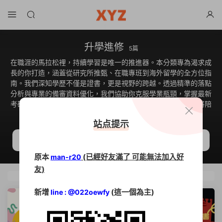
升學進修
5篇
在職涯的馬拉松裡，持續學習是唯一的推進器。本分類專為渴求成
長的你打造，涵蓋從研究所推甄、在職專班到海外留學的全方位指
南。我們深知學歷不僅是證書，更是視野的跨越。透過精準的落點
分析與專業的備審資料優化，我們協助你克服學業瓶頸，掌握最新
考研資訊。無論是追求跨領域斜槓，還是厚實學術底蘊，這裡將陪
伴你突破天花板，開啟下一段卓越的人生篇章。
站点提示
原本
(已經好友滿了 可能無法加入好
man-r20
友)
新增
(這一個為主)
line : @022oewfy