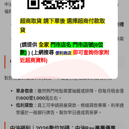
中油的職工福利委員會（福委會）預算雄厚，各類「現金感」
福利非常多：
超商取貨
請下單後 選擇超商付款取
三節與生日：
春節、端午、中秋固定發放數千元的
福利禮
貨
金或禮券
，生日則有1,000元禮金。
旅遊補助：
每年提供約
8,000元的旅遊津貼
，只要連休兩
(請提供
全家
門市店名 門市店號(6位
天以上即可申請，鼓勵員工帶家人出遊。
數)
) (上網搜尋
即可查詢你家附
便利商店
近超商資料)
中油福利｜居住與宿舍福利
對於需要跨區工作的員工，中油提供極低成本的居住方案。
單身宿舍：
雖然熱門地點需要抽籤或排隊，但每月租金僅
約
600至1,000元
左右。
低利貸款：
員工可申請房屋貸款、修繕貸款專案，利率通
常優於一般銀行牌告，幫你早日達成買房夢。
中油福利｜2026數位加碼：中油Pay專屬優惠