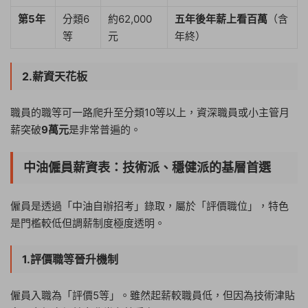
第5年
分類6
約62,000
五年後年薪上看百萬
（含
等
元
年終）
2.薪資天花板
職員的職等可一路爬升至分類10等以上，資深職員或小主管月
薪突破
9萬元
是非常普遍的。
中油僱員薪資表：技術派、穩健派的基層首選
僱員是透過「中油自辦招考」錄取，屬於「評價職位」，特色
是門檻較低但調薪制度極度透明。
1.評價職等晉升機制
僱員入職為「評價5等」。雖然起薪較職員低，但因為技術津貼