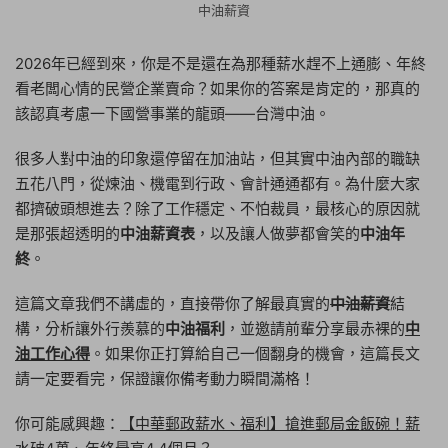
中油薪資
2026年已經到來，你是不是還在為那種薪水趕不上通膨、年終
看老闆心情的民營企業賣命？如果你的答案是肯定的，那真的
該認真考慮一下國營事業的龍頭——台灣中油。
很多人對中油的印象還停留在加油站，但其實中油內部的職缺
五花八門，從煉油、機電到行政、會計通通都有。為什麼大家
都擠破頭想進去？除了工作穩定、不怕裁員，最核心的原因就
是那張超透明的
中油薪資表
，以及讓人做夢都會笑的
中油年
終
。
這篇文章我們不講虛的，直接帶你了解最真實的
中油薪資
結
構，分析讓外行羨慕的
中油福利
，並邀請前輩分享最赤裸的
中
油工作心得
。如果你正打算給自己一個翻身的機會，這篇長文
請一定要看完，保證讓你備考動力瞬間滿格！
你可能感興趣：
【中華郵政薪水、福利】搶進郵局金飯碗！薪