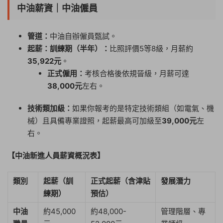
中油薪資｜中油僱員
管道：
中油自辦僱員甄試。
起薪：訓練期（半年）：
比照評價5等8級，月薪約
35,922元
。
正式僱用：
考核合格後依規晉級，月薪可達
38,000元
左右。
技術類加級：
如果你報考的是特定技術類組（如電氣、機
械）且具備專業證照，起薪最高可加級至
39,000元
左
右。
【中油新進人員薪資概況表】
類別
起薪（訓
正式起薪（含津貼
發展潛力
練期）
預估）
中油
約45,000
約48,000-
管理階層、專