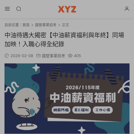
目前位置：
首頁
國營事業招考
正文
中油待遇大揭密【中油薪資福利與年終】同場
加映！入職心得全紀錄
2026-02-08
國營事業招考
405