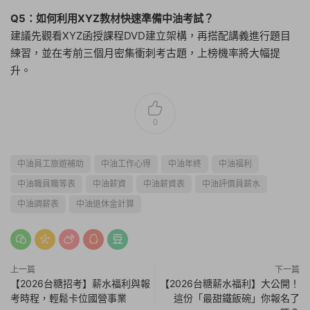
Q5：如何利用XYZ教材快速準備中油考試？
建議先觀看XYZ函授課程DVD建立架構，再搭配講義進行題目
練習，並在考前三個月密集衝刺考古題，上榜機率將大幅提
升。
0
中油員工旅遊補助
中油工作心得
中油年終
中油福利
中油職員職等表
中油薪資
中油薪資表
中油評價員薪水
中油調薪表
中油退休金計算
上一篇
下一篇
【2026台糖招考】薪水福利與報
【2026台糖薪水福利】大公開！
考時程，輕鬆卡位國營事業
這份「最甜鐵飯碗」你報名了