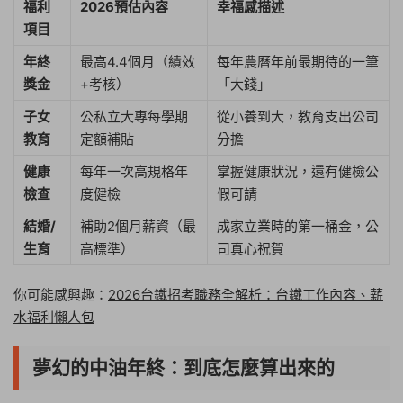
福利
2026預估內容
幸福感描述
項目
年終
最高4.4個月（績效
每年農曆年前最期待的一筆
獎金
+考核）
「大錢」
子女
公私立大專每學期
從小養到大，教育支出公司
教育
定額補貼
分擔
健康
每年一次高規格年
掌握健康狀況，還有健檢公
檢查
度健檢
假可請
結婚/
補助2個月薪資（最
成家立業時的第一桶金，公
生育
高標準）
司真心祝賀
你可能感興趣：
2026台鐵招考職務全解析：台鐵工作內容、薪
水福利懶人包
夢幻的中油年終：到底怎麼算出來的