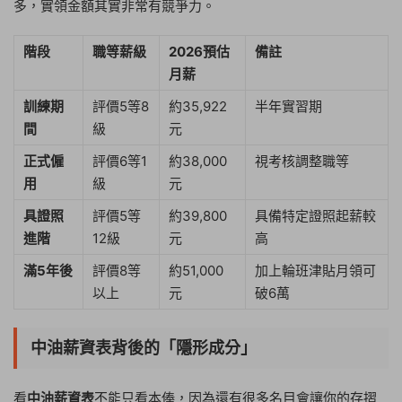
多，實領金額其實非常有競爭力。
階段
職等薪級
2026預估
備註
月薪
訓練期
評價5等8
約35,922
半年實習期
間
級
元
正式僱
評價6等1
約38,000
視考核調整職等
用
級
元
具證照
評價5等
約39,800
具備特定證照起薪較
進階
12級
元
高
滿5年後
評價8等
約51,000
加上輪班津貼月領可
以上
元
破6萬
中油薪資表背後的「隱形成分」
看
中油薪資表
不能只看本俸，因為還有很多名目會讓你的存摺