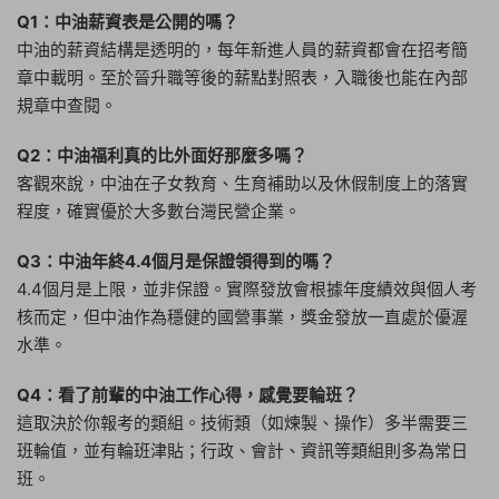
Q1：中油薪資表是公開的嗎？
中油的薪資結構是透明的，每年新進人員的薪資都會在招考簡
章中載明。至於晉升職等後的薪點對照表，入職後也能在內部
規章中查閱。
Q2：中油福利真的比外面好那麼多嗎？
客觀來說，中油在子女教育、生育補助以及休假制度上的落實
程度，確實優於大多數台灣民營企業。
Q3：中油年終4.4個月是保證領得到的嗎？
4.4個月是上限，並非保證。實際發放會根據年度績效與個人考
核而定，但中油作為穩健的國營事業，獎金發放一直處於優渥
水準。
Q4：看了前輩的中油工作心得，感覺要輪班？
這取決於你報考的類組。技術類（如煉製、操作）多半需要三
班輪值，並有輪班津貼；行政、會計、資訊等類組則多為常日
班。