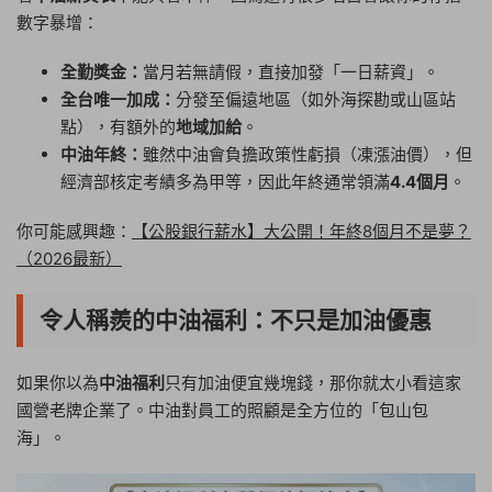
數字暴增：
全勤獎金：
當月若無請假，直接加發「一日薪資」。
全台唯一加成：
分發至偏遠地區（如外海探勘或山區站
點），有額外的
地域加給
。
中油年終：
雖然中油會負擔政策性虧損（凍漲油價），但
經濟部核定考績多為甲等，因此年終通常領滿
4.4個月
。
你可能感興趣：
【公股銀行薪水】大公開！年終8個月不是夢？
（2026最新）
令人稱羨的中油福利：不只是加油優惠
如果你以為
中油福利
只有加油便宜幾塊錢，那你就太小看這家
國營老牌企業了。中油對員工的照顧是全方位的「包山包
海」。