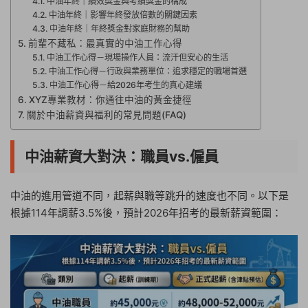
中油年終｜績效獎金與考績獎金的構成
中油年終｜影響年終發放倍數的關鍵因素
中油年終｜年終獎金對家庭財務的幫助
前輩不藏私：最真實的中油工作心得
中油工作心得－現場操作人員：流汗但安心的生活
中油工作心得－行政與業務單位：追求穩定的職場首選
中油工作心得－給2026年考生的真心建議
XYZ專業教材：你通往中油的黃金捷徑
關於中油薪資與福利的常見問題(FAQ)
中油薪資大對決：職員vs.僱員
中油的進用管道不同，起薪與職等跳升的速度也不同。以下是
根據114年調薪3.5%後，預計2026年招考的最新薪資範圍：