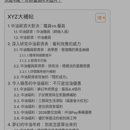
水破4萬、年終最高4.4個月？
XYZ大補帖
中油薪資大對決：職員vs.僱員
中油薪資｜中油職員（師級人員）
中油薪資｜中油僱員
深入研究中油薪資表：複利效應的威力
中油職員薪資表：高學歷、管理職的黃金曲線
1.職等與級數晉升
2.薪資天花板
中油僱員薪資表：技術派、穩健派的基層首選
1.評價職等晉升機制
中油薪資表背後的「隱形成分」
令人稱羨的中油福利：不只是加油優惠
中油福利｜夢幻年終獎金：最高4.4個月
中油福利｜子女教育與全家醫療補助
中油福利｜三節與生活津貼（福委會大紅包）
中油福利｜居住與宿舍福利
中油福利｜2026數位加碼：中油Pay專屬優惠
中油福利｜優於勞基法的假別與工時
夢幻的中油年終：到底怎麼算出來的