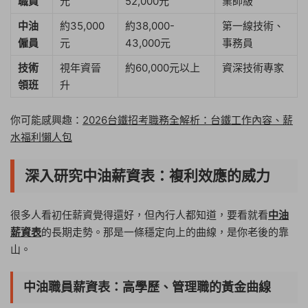
職員
元
52,000元
業師級
中油
約35,000
約38,000-
第一線技術、
僱員
元
43,000元
事務員
技術
視年資晉
約60,000元以上
資深技術專家
領班
升
你可能感興趣：
2026台鐵招考職務全解析：台鐵工作內容、薪
水福利懶人包
深入研究中油薪資表：複利效應的威力
很多人看初任薪資覺得還好，但內行人都知道，要看就看
中油
薪資表
的長期走勢。那是一條穩定向上的曲線，是你老後的靠
山。
中油職員薪資表：高學歷、管理職的黃金曲線