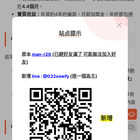
近
4.4個月
。
實質收益：
年資約4年的僱員，月薪加獎金，年終那包通
常能輕鬆突破
20萬
元。
站点提示
中油福利｜子女教育與全家醫療補助
原本
(已經好友滿了 可能無法加入好
man-r20
這項福利對有家庭的人來說是巨大的減壓。
友)
教育補助：
從國小到大學都有定額補貼，大學補助每學期
新增
(這一個為主)
line : @022oewfy
可領數千至上萬元，更有
「子女就讀大專院校教育貸款」
專案協助。
眷屬醫療優惠：
中油員工及其眷屬在特約醫院就診，享有
門診與住院費用
最高50%的補貼
。部分大型廠區甚至內設
診療所，看病省錢又方便。
新增
中油福利｜三節與生活津貼（福委會大紅包）