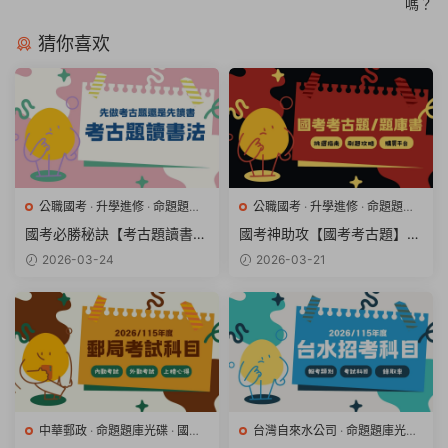
嗎？
猜你喜欢
公職國考
·
升學進修
·
命題題庫
公職國考
·
升學進修
·
命題題庫
光碟
·
國營事業招考
·
專業證照
·
光碟
·
國營事業招考
·
專業證照
·
國考必勝秘訣【考古題讀書
國考神助攻【國考考古題】與
金融銀行
金融銀行
法】與備考順序全解析
【國考題庫書】挑選完全指南
2026-03-24
2026-03-21
中華郵政
·
命題題庫光碟
·
國營
台灣自來水公司
·
命題題庫光碟