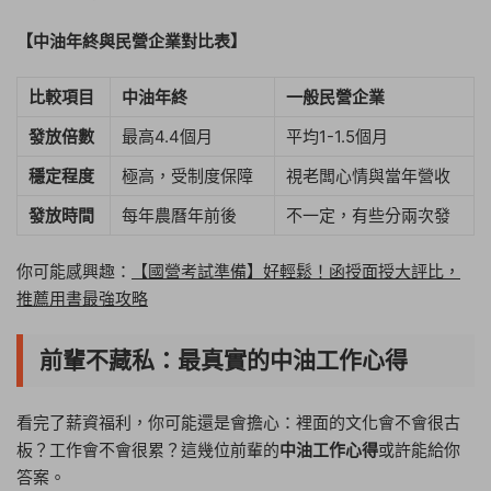
【中油年終與民營企業對比表】
比較項目
中油年終
一般民營企業
發放倍數
最高4.4個月
平均1-1.5個月
穩定程度
極高，受制度保障
視老闆心情與當年營收
發放時間
每年農曆年前後
不一定，有些分兩次發
你可能感興趣：
【國營考試準備】好輕鬆！函授面授大評比，
推薦用書最強攻略
前輩不藏私：最真實的中油工作心得
看完了薪資福利，你可能還是會擔心：裡面的文化會不會很古
板？工作會不會很累？這幾位前輩的
中油工作心得
或許能給你
答案。