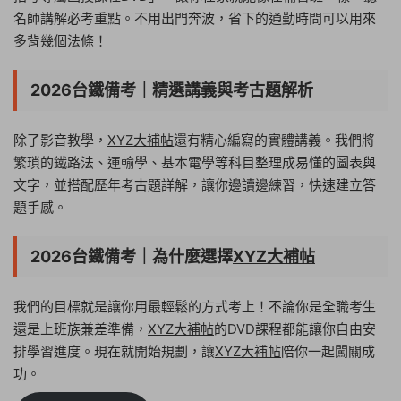
名師講解必考重點。不用出門奔波，省下的通勤時間可以用來
多背幾個法條！
2026台鐵備考｜精選講義與考古題解析
除了影音教學，
XYZ大補帖
還有精心編寫的實體講義。我們將
繁瑣的鐵路法、運輸學、基本電學等科目整理成易懂的圖表與
文字，並搭配歷年考古題詳解，讓你邊讀邊練習，快速建立答
題手感。
2026台鐵備考｜為什麼選擇
XYZ大補帖
我們的目標就是讓你用最輕鬆的方式考上！不論你是全職考生
還是上班族兼差準備，
XYZ大補帖
的DVD課程都能讓你自由安
排學習進度。現在就開始規劃，讓
XYZ大補帖
陪你一起闖關成
功。