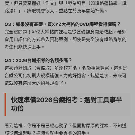
度，但只要掌握好「作文」與「專業科目（如鐵路運輸學、鐵
路法）」，錄取機會很大。重點在於及早開始準備。
Q3：如果沒有基礎，買XYZ大補帖的DVD課程看得懂嗎？
完全沒問題！XYZ大補帖的課程是從基礎觀念開始教起，老師
會用口語化的方式帶入實務案例，即使是完全沒有鐵路背景的
考生也能快速上手。
Q4：2026台鐵招考的名額多嗎？
這次預計錄取（含備取）多達1771名，名額相當豐富。這也是
台鐵公司化初期大規模補強人力的好機會，錯過這次，未來可
能就沒有這麼大的招募規模了。
快速準備2026台鐵招考：選對工具事半
功倍
看到這裡，你是不是已經心動了？但面對厚厚的課本，不知道
該從何讀起嗎？這時候就需要專業的幫手。