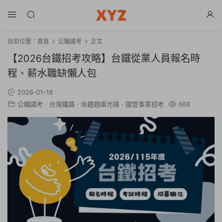
目前位置：
首頁
公職國考
正文
【2026台鐵招考攻略】台鐵從業人員報名時
程、薪水職缺懶人包
2026-01-18
公職國考
·
台灣鐵路
·
命題題庫光碟
·
國營事業招考
668