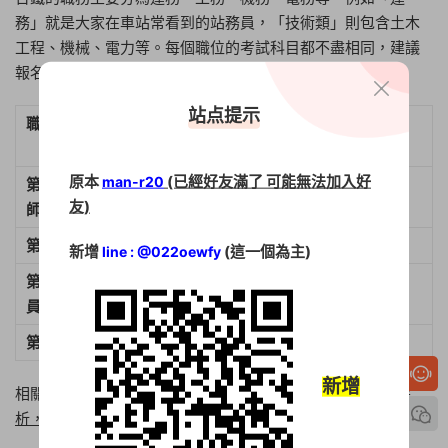
務」就是大家在車站常看到的站務員，「技術類」則包含土木
工程、機械、電力等。每個職位的考試科目都不盡相同，建議
報名前先確認自己的強項在哪裡。
站点提示
職稱等級
報考學歷門檻
起薪參考
（約）
原本
(已經好友滿了 可能無法加入好
man-r20
第8階（助理工程
碩士或大學+經
$45,130
友)
師）
驗
第9階（技術員）
專科以上
$42,580
新增
(這一個為主)
line : @022oewfy
第10階（助理站務
高中職以上
$40,010
員）
第11階（服務員）
高中職以上
$37,230
新增
相關推薦：
【2026台電招考】考試時程、考科與錄取率全解
析，最強備考攻略看這裡！