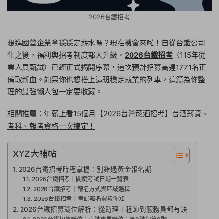
2026台鐵招考
想進國營企業拿穩穩定薪水嗎？現在機會來啦！自從台鐵公司
化之後，福利與招考制度都大升級。
2026台鐵招考
（115年從
業人員甄試）已經正式揭開序幕，這次預計招募高達1771名正
備取新血。如果你也想搭上這班穩定就業的列車，這篇為你整
理的最強懶人包一定要收藏。
相關推薦：
年薪上看15個月【2026台灣菸酒招考】台酒薪資、
考科、報考資格一次搞定！
XYZ大補帖
2026台鐵招考時程掌握：別錯過黃金報名期
2026台鐵招考｜關鍵考試日期一覽表
2026台鐵招考｜報名方式與區域選擇
2026台鐵招考｜考試報名費報你知
2026台鐵招募職位解析：從助理工程師到服務員都有缺