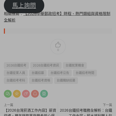
馬上詢問
相關推薦：
【2026中華郵政招考】時程、熱門類組與資格限制
全解析
0
2026台鐵招考
2026台鐵招考資訊
台鐵就業機會
台鐵從業人員
台鐵招募
台鐵招考公告
台鐵招考時間
台鐵招考考科
台鐵招考資格
台鐵職缺招募
上一篇
下一篇
【2026台灣菸酒工作內容】薪資
2026台鐵招考職務全解析：台鐵
待遇、歷年錄取率與學長姐心得
工作內容、薪水福利懶人包