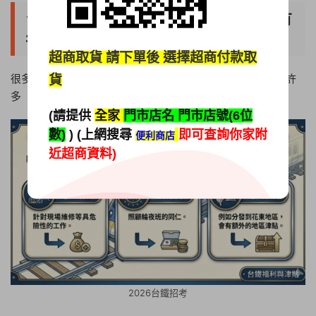
台鐵從業人員福利待遇：不只起薪高還有
年終獎金
超商取貨
請下單後 選擇超商付款取
很多人會問，為什麼大家搶著考台鐵？除了起薪穩定，還有許
貨
多「國營級」的福利是外面私人企業比不上的。
(請提供
全家
門市店名 門市店號(6位
數)
) (上網搜尋
即可查詢你家附
便利商店
近超商資料)
2026台鐵招考