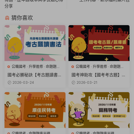
分享
猜你喜欢
公職國考
·
升學進修
·
命題題庫
公職國考
·
升學進修
·
命題題庫
光碟
·
國營事業招考
·
專業證照
·
光碟
·
國營事業招考
·
專業證照
·
國考必勝秘訣【考古題讀書
國考神助攻【國考考古題】與
金融銀行
金融銀行
法】與備考順序全解析
【國考題庫書】挑選完全指南
2026-03-24
2026-03-21
公職國考
·
命題題庫光碟
公職國考
·
命題題庫光碟