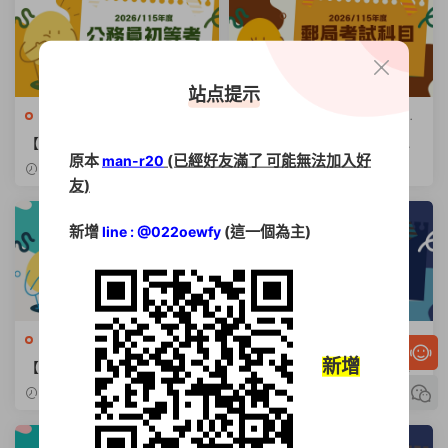
站点提示
公職國考
·
升學進修
·
命題題庫
中華郵政
·
命題題庫光碟
·
國營
光碟
事業招考
【2026公務人員初等考試】
【2026郵局考試科目】內勤
原本
(已經好友滿了 可能無法加入好
man-r20
報名科目與錄取率深度解析
外勤考科與上榜心得分享
2026-02-24
2026-02-20
友)
新增
(這一個為主)
line : @022oewfy
台灣自來水公司
·
命題題庫光碟
台灣石油
·
國營事業招考
·
國營事業招考
新增
【2026台水招考科目】報考
【2026中油招考】從薪水福
類別科目與錄取率分析
利到考試時程，鐵飯碗這樣拿
2026-02-17
2026-02-14