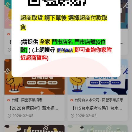
超商取貨
請下單後 選擇超商付款取
貨
台糖
·
國營事業招考
國營事業招考
(請提供
全家
門市店名 門市店號(6位
【2026台糖薪水福利】大公
中油待遇大揭密【中油薪資福
開！這份「最甜鐵飯碗」你報
利與年終】同場加映！入職心
數)
) (上網搜尋
即可查詢你家附
2026-02-11
2026-02-08
便利商店
名了嗎？
得全紀錄
近超商資料)
台糖
·
國營事業招考
台灣自來水公司
·
國營事業招考
【2026台糖招考】薪水福利
【115台水招考攻略】台水薪
與報考時程，輕鬆卡位國營事
水福利與晉升制度懶人包看這
2026-02-05
2026-02-02
業
篇就夠